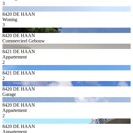
3
8420 DE HAAN
Woning
3
8420 DE HAAN
Commercieel Gebouw
8421 DE HAAN
Appartement
2
8421 DE HAAN
2
8420 DE HAAN
Garage
8420 DE HAAN
Appartement
2
8420 DE HAAN
Appartement