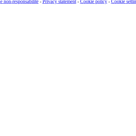
e non-responsabilité
-
Privacy statement
-
Cookie policy
-
Cookie setti