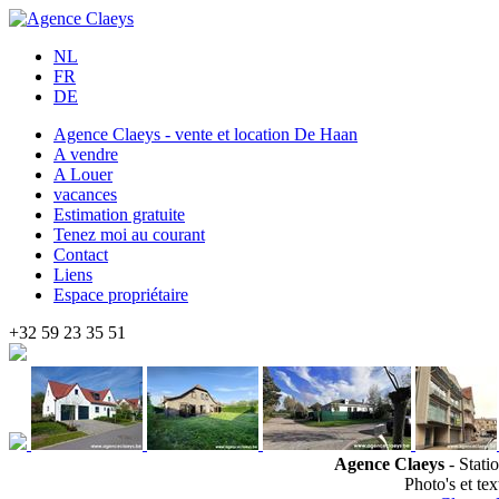
NL
FR
DE
Agence Claeys - vente et location De Haan
A vendre
A Louer
vacances
Estimation gratuite
Tenez moi au courant
Contact
Liens
Espace propriétaire
+32 59 23 35 51
Agence Claeys
- Stati
Photo's et t