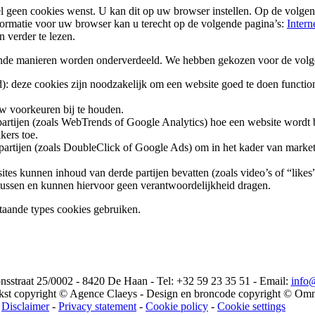
tel geen cookies wenst. U kan dit op uw browser instellen. Op de volge
formatie voor uw browser kan u terecht op de volgende pagina’s:
Intern
n verder te lezen.
nde manieren worden onderverdeeld. We hebben gekozen voor de volge
 deze cookies zijn noodzakelijk om een website goed te doen functione
w voorkeuren bij te houden.
 partijen (zoals WebTrends of Google Analytics) hoe een website wordt 
kers toe.
 partijen (zoals DoubleClick of Google Ads) om in het kader van marke
ites kunnen inhoud van derde partijen bevatten (zoals video’s of “like
 tussen en kunnen hiervoor geen verantwoordelijkheid dragen.
taande types cookies gebruiken.
onsstraat 25/0002 - 8420 De Haan - Tel: +32 59 23 35 51 - Email:
info
ekst copyright © Agence Claeys - Design en broncode copyright © Om
Disclaimer
-
Privacy statement
-
Cookie policy
-
Cookie settings