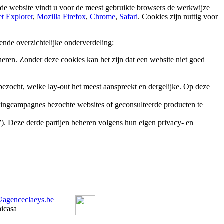
nde website vindt u voor de meest gebruikte browsers de werkwijze
et Explorer
,
Mozilla Firefox
,
Chrome
,
Safari
. Cookies zijn nuttig voor
nde overzichtelijke onderverdeling:
ren. Zonder deze cookies kan het zijn dat een website niet goed
bezocht, welke lay-out het meest aanspreekt en dergelijke. Op deze
tingcampagnes bezochte websites of geconsulteerde producten te
s”). Deze derde partijen beheren volgens hun eigen privacy- en
@agenceclaeys.be
nicasa